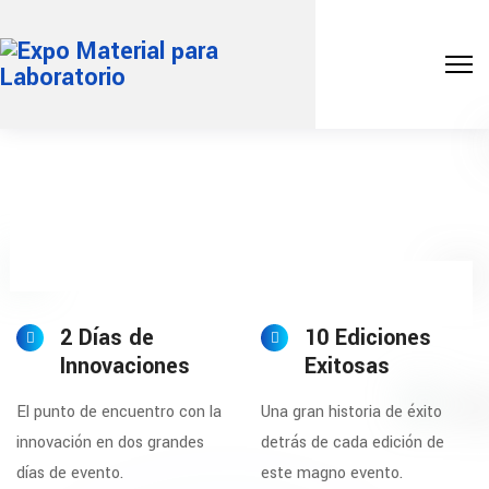
15-16 OCTUBRE 2024 | WTC -
CIUDAD DE MÉXICO
2 DÍAS | 10+ CONFERENCIAS | 4000+
VISITANTES
2 Días de
10 Ediciones
Innovaciones
Exitosas
REGISTRARME AHORA
El punto de encuentro con la
Una gran historia de éxito
innovación en dos grandes
detrás de cada edición de
días de evento.
este magno evento.